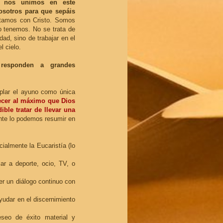
s nos unimos en este
osotros para que sepáis
stamos con Cristo. Somos
o tenemos. No se trata de
dad, sino de trabajar en el
l cielo.
 responden a grandes
plar el ayuno como única
ecer al máximo que Dios
ble tratar de llevar una
nte lo podemos resumir en
cialmente la Eucaristía (lo
ar a deporte, ocio, TV, o
er un diálogo continuo con
yudar en el discernimiento
seo de éxito material y