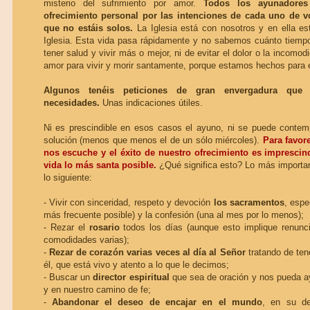
misterio del sufrimiento por amor.
Todos los ayunadore
ofrecimiento personal por las intenciones de cada uno de v
que no estáis solos.
La Iglesia está con nosotros y en ella e
Iglesia. Esta vida pasa rápidamente y no sabemos cuánto tiemp
tener salud y vivir más o mejor, ni de evitar el dolor o la incomodi
amor para vivir y morir santamente, porque estamos hechos para e
Algunos tenéis peticiones de gran envergadura que
necesidades.
Unas indicaciones útiles.
Ni es prescindible en esos casos el ayuno, ni se puede contem
solución (menos que menos el de un sólo miércoles).
Para favor
nos escuche y el éxito de nuestro ofrecimiento es imprescindi
vida lo más santa posible.
¿Qué significa esto? Lo más importa
lo siguiente:
- Vivir con sinceridad, respeto y devoción
los sacramentos
, espe
más frecuente posible) y la confesión (una al mes por lo menos);
- Rezar el
rosario
todos los días (aunque esto implique renunci
comodidades varias);
-
Rezar de corazón varias veces al día
al Señor
tratando de ten
él, que está vivo y atento a lo que le decimos;
- Buscar un
director espiritual
que sea de oración y nos pueda a
y en nuestro camino de fe;
-
Abandonar el deseo de encajar en el mundo
, en su de