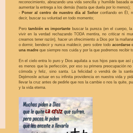
reconocimiento, abrazando una vida sencilla y humilde basada en
aumentar la entrega a los demás (hasta que duela por lo menos);
-
Poner al centro de nuestro día al Señor
confiando en Él, n
decir, buscar su voluntad en todo momento;
Pero
también es importante
buscar la pureza (en el cuerpo, la
vivir en la verdad rechazando TODA mentira, no criticar ni mur
creamos tener razón), hacer un ofrecimiento a Dios por la mañan
o dormir, bendecir y nunca maldecir, pero sobre todo
acordarse 
una madre
que siempre nos cuida y por la que podremos recibir t
En el cielo entra lo puro y Dios aquilata a sus hijos para que así
es menos que la perfección, por eso su primera preocupación n
cómoda y feliz, sino santa. La felicidad o vendrá de la santi
Dejémosle actuar en su infinita providencia en nuestra vida y p
llevar la cruz antes de pedirle que nos la cambie o nos la quite, pu
y la vida eterna.