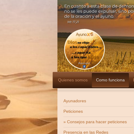
Quienes somos
Como funciona
Ayunadores
Peticiones
Consejos para hacer peticiones
Presencia en las Redes