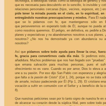
tecnología, a ideologías varias como la ideología de género) y nos
que es necesaria para descubrirlo en lo sencillo, lo invisible y co
relaciones personales cercanas (hijos, vecinos, esposos, etc.) en
pide tener la mirada puesta en el cielo, en lo espiritual, e
entregándole nuestras preocupaciones y miedos.
Para Él nada
que se lo pidamos con fe, que mantengamos sólo en É
que perseveremos en esperarlo todo de Él, aunque no pueda ate
como nosotros queremos. El peligro, en definitiva, es pedirle a D
planes y expectativas y no abandonarnos nosotros a sus planes.
nosotros? ¿No nos ha demostrado ya con abundancia su a
nosotros?
Así que
pidamos sobre todo ayuda para llevar la cruz, fuer
fe, gracia para convertirnos cada día más
. Si pedimos esto,
añadidura. Muchos problemas que nos han llegado son "pruebas" 
que emana salvación para muchas personas, pues el sufrim
ofrecimiento no es vano. Cuando es por amor, Dios lo eleva a a
une a su pasión. Por eso dijo San Pablo con esperanza y alegría
que falta a la pasión de Cristo
" (Col 1, 24), porque no se trata só
de amarle, incluso padeciendo por Él (Flp 1, 29). El cristiano e
vocación a sufrir en comunión con el Señor y a beneficio de la c
8).
Que nuestras peticiones sean por lo tanto signo de nuestra fe en
de alcanzar su corazón desde la súplica filial, pero sobre todo pa