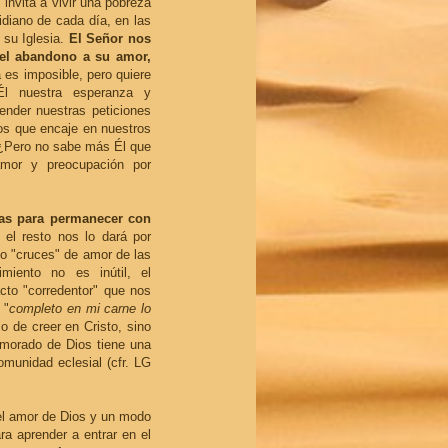
 invita a vivir una pobreza
tidiano de cada día, en las
 su Iglesia.
El Señor nos
n el abandono a su amor,
 es imposible, pero quiere
l nuestra esperanza y
nder nuestras peticiones
ios que encaje en nuestros
 ¿Pero no sabe más Él que
mor y preocupación por
zas para permanecer con
 el resto nos lo dará por
o "cruces" de amor de las
iento no es inútil, el
cto "corredentor" que nos
 "
completo en mi carne lo
lo de creer en Cristo, sino
namorado de Dios tiene una
omunidad eclesial (cfr. LG
 el amor de Dios y un modo
ra aprender a entrar en el