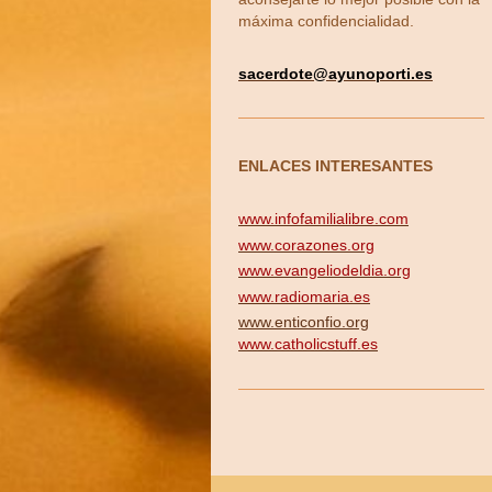
máxima confidencialidad.
sacerdote
@ayunoporti.es
ENLACES INTERESANTES
www.infofamilialibre.com
www.corazones.org
www.evangeliodeldia.org
www.radiomaria.es
www.enticonfio.org
www.catholicstuff.es