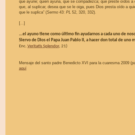
que ayune; quien ayuna, que se compadezca; que preste oídos a q
que, al suplicar, desea que se le oiga, pues Dios presta oído a qui
que le suplica” (
Sermo
43:
PL
52, 320, 332).
[...]
...el ayuno tiene como último fin ayudarnos a cada uno de noso
Siervo de Dios el Papa Juan Pablo II, a hacer don total de uno 
Enc.
Veritatis Splendor
, 21)
Mensaje del santo padre Benedicto XVI para la cuaresma 2009 (par
aquí