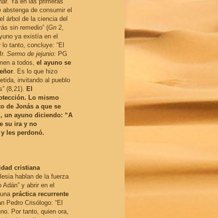
ar. Ya en las primeras
e abstenga de consumir el
l árbol de la ciencia del
ás sin remedio” (
Gn
2,
yuno ya existía en el
 lo tanto, concluye: “El
fr.
Sermo de jejunio
: PG
imen a todos,
el ayuno se
Señor
. Es lo que hizo
etida, invitando al pueblo
s” (8,21).
El
rotección. Lo mismo
to de Jonás a que se
d, un ayuno diciendo: “A
e su ira y no
 y les perdonó.
dad cristiana
lesia hablan de la fuerza
 Adán” y abrir en el
, una
práctica recurrente
n Pedro Crisólogo: “El
no. Por tanto, quien ora,