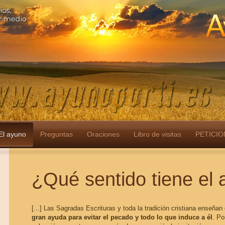
El ayuno
Preguntas
Oraciones
Libro de visitas
PETICIO
¿Qué sentido tiene el
[...] Las Sagradas Escrituras y toda la tradición cristiana enseña
gran ayuda para evitar el pecado y todo lo que induce a él
. Po