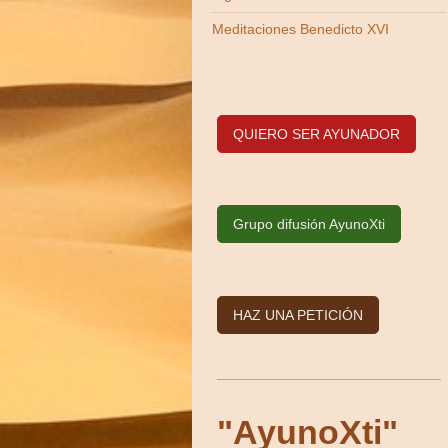
Meditaciones Benedicto XVI
QUIERO SER AYUNADOR
Grupo difusión AyunoXti
HAZ UNA PETICIÓN
"AyunoXti"