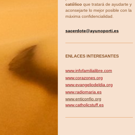
católico
que tratará de ayudarte y
aconsejarte lo mejor posible con la
máxima confidencialidad.
sacerdote
@ayunoporti.es
ENLACES INTERESANTES
www.infofamilialibre.com
www.corazones.org
www.evangeliodeldia.org
www.radiomaria.es
www.enticonfio.org
www.catholicstuff.es