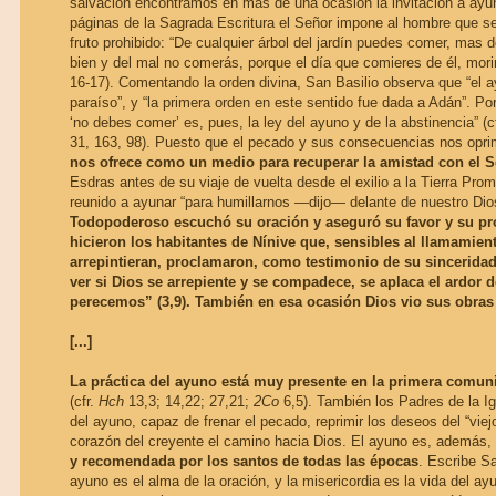
salvación encontramos en más de una ocasión la invitación a ayun
páginas de la Sagrada Escritura el Señor impone al hombre que s
fruto prohibido: “De cualquier árbol del jardín puedes comer, mas de
bien y del mal no comerás, porque el día que comieres de él, morir
16-17). Comentando la orden divina, San Basilio observa que “el a
paraíso”, y “la primera orden en este sentido fue dada a Adán”. Por
‘no debes comer’ es, pues, la ley del ayuno y de la abstinencia” (c
31, 163, 98). Puesto que el pecado y sus consecuencias nos opr
nos ofrece como un medio para recuperar la amistad con el 
Esdras antes de su viaje de vuelta desde el exilio a la Tierra Prom
reunido a ayunar “para humillarnos —dijo— delante de nuestro Dio
Todopoderoso escuchó su oración y aseguró su favor y su p
hicieron los habitantes de Nínive que, sensibles al llamamien
arrepintieran, proclamaron, como testimonio de su sincerida
ver si Dios se arrepiente y se compadece, se aplaca el ardor d
perecemos” (3,9). También en esa ocasión Dios vio sus obras
[...]
La práctica del ayuno está muy presente en la primera comuni
(cfr.
Hch
13,3; 14,22; 27,21;
2Co
6,5). También los Padres de la Ig
del ayuno, capaz de frenar el pecado, reprimir los deseos del “viejo
corazón del creyente el camino hacia Dios. El ayuno es, además
y recomendada por los santos de todas las épocas
. Escribe Sa
ayuno es el alma de la oración, y la misericordia es la vida del ayu